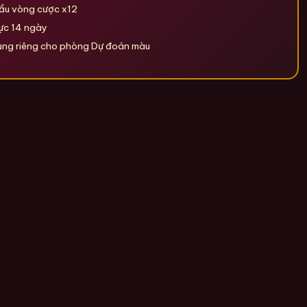
ầu vòng cược x12
ực 14 ngày
ng riêng cho phòng Dự đoán màu