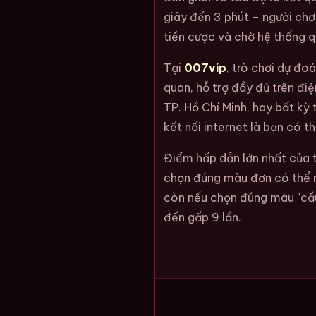
giây đến 3 phút – người ch
tiền cược và chờ hệ thống q
Tại
007vip
, trò chơi dự đo
quan, hỗ trợ đầy đủ trên điệ
TP. Hồ Chí Minh, hay bất kỳ 
kết nối internet là bạn có t
Điểm hấp dẫn lớn nhất của t
chọn đúng màu đơn có thể n
còn nếu chọn đúng màu "cầu
đến gấp 9 lần.