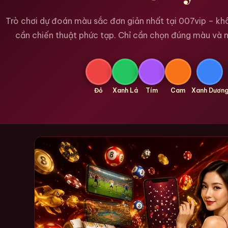
Trò chơi dự đoán màu sắc đơn giản nhất tại 007vip – kh
cần chiến thuật phức tạp. Chỉ cần chọn đúng màu và n
Đỏ
Xanh Lá
Tím
Cam
Xanh Dươn