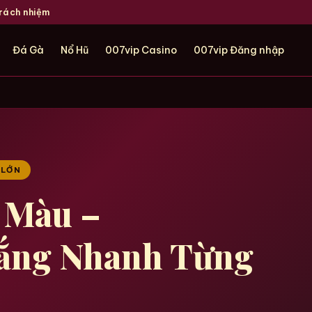
trách nhiệm
Đá Gà
Nổ Hũ
007vip Casino
007vip Đăng nhập
 LỚN
 Màu –
hắng Nhanh Từng