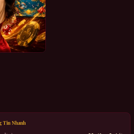
g Tin Nhanh