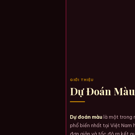
GIỚI THIỆU
Dự Đoán Màu 
Dự đoán màu
là một trong 
phổ biến nhất tại Việt Nam 
đơn giản và tốc độ ra kết q