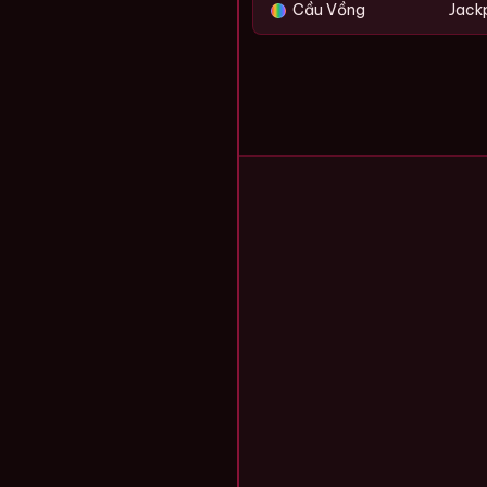
Cầu Vồng
Jack