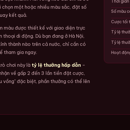
Thời gian
ơi chọn một hoặc nhiều màu sắc, đặt số
Số màu c
uay kết quả.
Cược tối 
án màu được thiết kế với giao diện trực
Tỷ lệ th
n thoại di động. Dù bạn đang ở Hà Nội,
Tỷ lệ thư
tỉnh thành nào trên cả nước, chỉ cần có
hể tham gia ngay.
Hoạt độn
rò chơi này là
tỷ lệ thưởng hấp dẫn
–
hận về gấp 2 đến 3 lần tiền đặt cược,
 vồng" đặc biệt, phần thưởng có thể lên