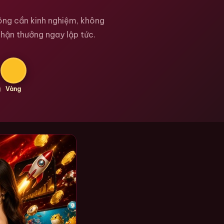
ông cần kinh nghiệm, không
hận thưởng ngay lập tức.
g
Vàng