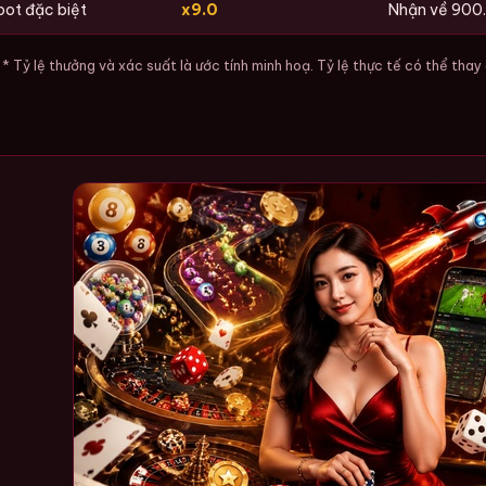
pot đặc biệt
x9.0
Nhận về 900
* Tỷ lệ thưởng và xác suất là ước tính minh hoạ. Tỷ lệ thực tế có thể thay